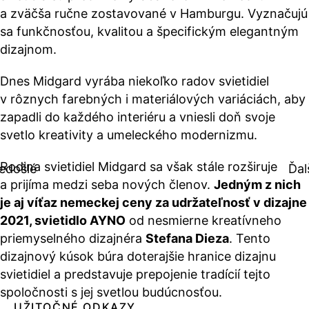
a zväčša ručne zostavované v Hamburgu. Vyznačujú
sa funkčnosťou, kvalitou a špecifickým elegantným
dizajnom.
Dnes Midgard vyrába niekoľko radov svietidiel
v rôznych farebných i materiálových variáciách, aby
zapadli do každého interiéru a vniesli doň svoje
svetlo kreativity a umeleckého modernizmu.
Rodina svietidiel Midgard sa však stále rozširuje
edošlé
Ďal
a prijíma medzi seba nových členov.
Jedným z nich
je aj víťaz nemeckej ceny za udržateľnosť v dizajne
2021, svietidlo AYNO
od nesmierne kreatívneho
priemyselného dizajnéra
Stefana Dieza
. Tento
dizajnový kúsok búra doterajšie hranice dizajnu
svietidiel a predstavuje prepojenie tradícií tejto
spoločnosti s jej svetlou budúcnosťou.
UŽITOČNÉ ODKAZY