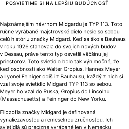
POSVIETIME SI NA LEPŠIU BUDÚCNOSŤ
Najznámejším návrhom Midgardu je TYP 113. Toto
ručne vyrábané majstrovské dielo nesie so sebou
celú históriu značky Midgard. Keď sa škola Bauhaus
v roku 1926 sťahovala do svojich nových budov
v Dessau, práve tento typ osvetlil väčšinu jej
priestorov. Toto svietidlo bolo tak výnimočné, že
keď osobnosti ako Walter Gropius, Hannes Meyer
a Lyonel Feiniger odišli z Bauhausu, každý z nich si
vzal svoje svietidlo Midgard TYP 113 so sebou.
Meyer ho vzal do Ruska, Gropius do Lincolnu
(Massachusetts) a Feininger do New Yorku.
Filozofia značky Midgard je definovaná
vynaliezavosťou a remeselnou zručnosťou. Ich
svietidlá sú precízne vyrábané len v Nemecku