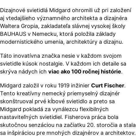
Dizajnové svietidlá Midgard ohromili už pri založení
aj vtedajšieho významného architekta a dizajnéra
Waltera Gropia, zakladateľa slávnej vysokej školy
BAUHAUS v Nemecku, ktorá položila základy
modernistického umenia, architektúry a dizajnu.
Táto inovatívna značka nesie v každom svojom
svietidle kúsok nostalgie. V každom ich detaile sa
skrýva nádych ich
viac ako 100 ročnej histórie
.
Midgard založil v roku 1919 inžinier
Curt Fischer
.
Tento kreatívny nemecký priemyselný dizajnér
skonštruoval prvé kĺbové svietidlo a preto sa
Midgard pokladá za vynálezcu flexibilných
nastaviteľných svietidiel. Fisherova práca bola
skutočnou senzáciou na začiatku 20. storočia a stala
sa inšpiráciou pre mnohých dizajnérov a architektov.