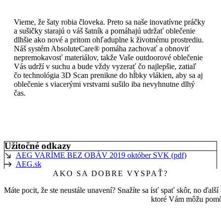
Vieme, že šaty robia človeka. Preto sa naše inovatívne práčky
a sušičky starajú o váš šatník a pomáhajú udržať oblečenie
dlhšie ako nové a pritom ohľaduplne k životnému prostrediu.
Náš systém AbsoluteCare® pomáha zachovať a obnoviť
nepremokavosť materiálov, takže Vaše outdoorové oblečenie
Vás udrží v suchu a bude vždy vyzerať čo najlepšie, zatiaľ
čo technológia 3D Scan prenikne do hĺbky vlákien, aby sa aj
oblečenie s viacerými vrstvami sušilo iba nevyhnutne dlhý
čas.
Užitočné odkazy
AEG VARÍME BEZ OBÁV 2019 október SVK (pdf)
AEG.sk
AKO SA DOBRE VYSPAŤ?
Máte pocit, že ste neustále unavení? Snažíte sa ísť spať skôr, no ďalší 
ktoré Vám môžu pomô