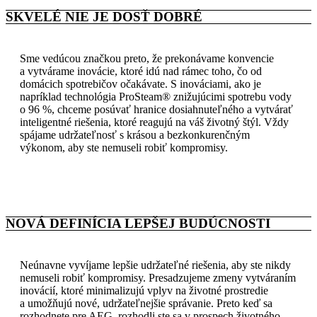
SKVELÉ NIE JE DOSŤ DOBRÉ
Sme vedúcou značkou preto, že prekonávame konvencie
a vytvárame inovácie, ktoré idú nad rámec toho, čo od
domácich spotrebičov očakávate. S inováciami, ako je
napríklad technológia ProSteam® znižujúcimi spotrebu vody
o 96 %, chceme posúvať hranice dosiahnuteľného a vytvárať
inteligentné riešenia, ktoré reagujú na váš životný štýl. Vždy
spájame udržateľnosť s krásou a bezkonkurenčným
výkonom, aby ste nemuseli robiť kompromisy.
NOVÁ DEFINÍCIA LEPŠEJ BUDÚCNOSTI
Neúnavne vyvíjame lepšie udržateľné riešenia, aby ste nikdy
nemuseli robiť kompromisy. Presadzujeme zmeny vytváraním
inovácií, ktoré minimalizujú vplyv na životné prostredie
a umožňujú nové, udržateľnejšie správanie. Preto keď sa
rozhodnete pre AEG, rozhodli ste sa v prospech životného