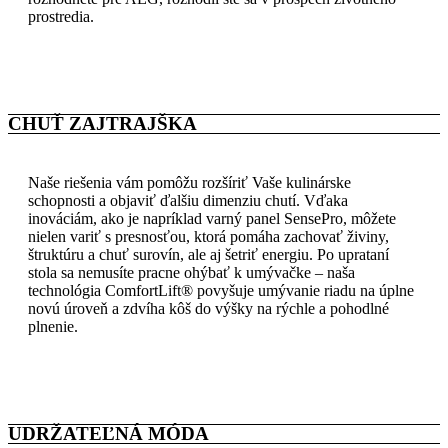
prostredia.
CHUŤ ZAJTRAJŠKA
Naše riešenia vám pomôžu rozšíriť Vaše kulinárske
schopnosti a objaviť ďalšiu dimenziu chutí. Vďaka
inováciám, ako je napríklad varný panel SensePro, môžete
nielen variť s presnosťou, ktorá pomáha zachovať živiny,
štruktúru a chuť surovín, ale aj šetriť energiu. Po uprataní
stola sa nemusíte pracne ohýbať k umývačke – naša
technológia ComfortLift® povyšuje umývanie riadu na úplne
novú úroveň a zdvíha kôš do výšky na rýchle a pohodlné
plnenie.
UDRŽATEĽNÁ MÓDA