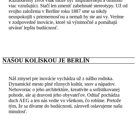
Každodenný život však môže byť inšpiratívnejší a omnoho
viac vzrušujúci. Stačí len zmeniť zabehnuté stereotypy. Už od
svojho založenia v Berlíne roku 1887 sme sa nikdy
neuspokojili s priemernosťou a nemali by ste ani vy. Veríme
v zodpovedné inovácie, ktoré sú výnimočné a pomáhajú
utvárať lepšiu budúcnosť.
NAŠOU KOLÍSKOU JE BERLÍN
Náš zmysel pre inovácie vychádza už z nášho rodiska.
Dynamické mesto plné rôznych kultúr, snov a nápadov.
Nehovoriac o jeho architektúre, kreativite a sofistikovanej
pohode, ale aj dravosti jeho obyvateľov. Odtiaľ pochádza
duch AEG a ten nás vedie vo všetkom, čo robíme. Pretože
tým, že sa dívame do budúcnosti, zároveň oslavujeme našu
minulosť.